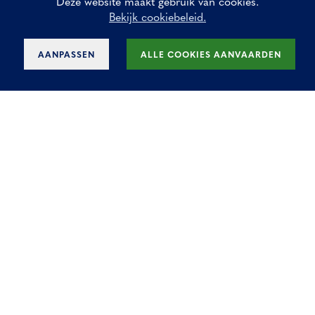
Deze website maakt gebruik van cookies.
Bekijk cookiebeleid.
KLIK HIER EN
Lees
AANPASSEN
ALLE COOKIES AANVAARDEN
Omschrijving
KANTOOR GENT - KANTOOR WALLONIË
- INDUSTRIE VLAANDEREN & WALLONIË
Profiel
Werk je ordelijk, gestructureerd en