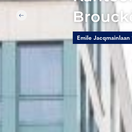
Brouckè
Emile Jacqmainlaan 