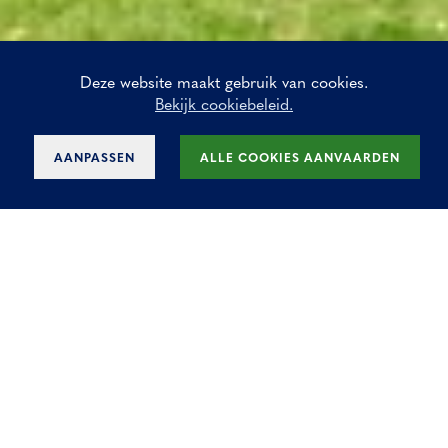
Deze website maakt gebruik van cookies.
Bekijk cookiebeleid.
AANPASSEN
ALLE COOKIES AANVAARDEN
Fantastich gelegen
kantoor in de Europese
wijk te huur
Prachtige kantoren gelegen aan het
Square de Meeusplein in het hart van