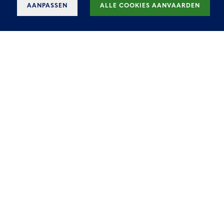
AANPASSEN
ALLE COOKIES AANVAARDEN
Everest Opslag in
Vilvoorde
Het Everest Office Park bestaat uit 6
kantoorgebouwen en loodsen voor een
totaal van 26.000 m² aan verhuurbare
oppervlakte.
Er zijn 528 parkeerplaatsen voorzien,
waarvan 212 ondergronds.