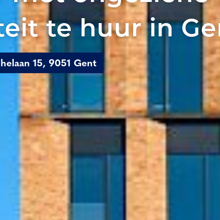
iteit te huur in G
elaan 15, 9051 Gent