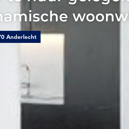
namische woonw
070 Anderlecht