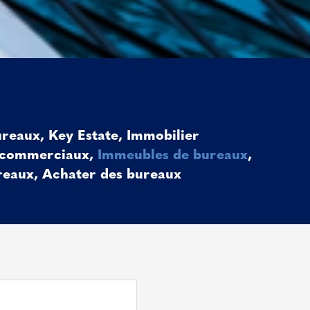
ureaux
,
Key Estate
,
Immobilier
 commerciaux
,
Immeubles de bureaux
,
reaux
,
Achater des bureaux