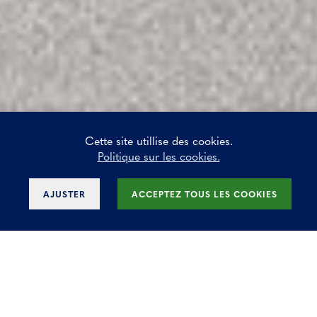
Cette site utillise des cookies.
Politique sur les cookies.
AJUSTER
ACCEPTEZ TOUS LES COOKIES
Bureaux modernes à
louer à Zaventem